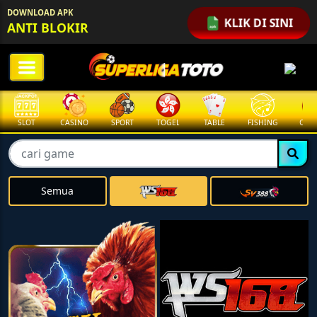
DOWNLOAD APK
KLIK DI SINI
ANTI BLOKIR
SLOT
CASINO
SPORT
TOGEL
TABLE
FISHING
COCK
Semua