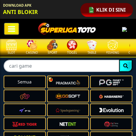
DOWNLOAD APK
KLIK DI SINI
ANTI BLOKIR
CASINO
SPORT
TOGEL
TABLE
FISHING
COCK F.
ARC
Semua