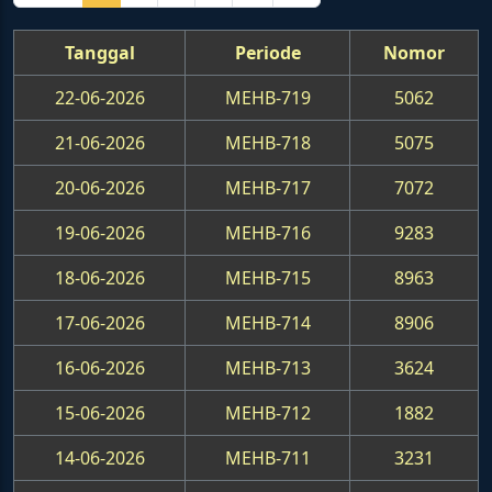
Tanggal
Periode
Nomor
22-06-2026
MEHB-719
5062
21-06-2026
MEHB-718
5075
20-06-2026
MEHB-717
7072
19-06-2026
MEHB-716
9283
18-06-2026
MEHB-715
8963
17-06-2026
MEHB-714
8906
16-06-2026
MEHB-713
3624
15-06-2026
MEHB-712
1882
14-06-2026
MEHB-711
3231