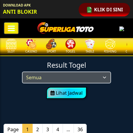
DOWNLOAD APK
KLIK DI SINI
ANTI BLOKIR
SLOT
CASINO
SPORT
TOGEL
TABLE
FISHING
COCK
Result Togel
Lihat Jadwal
Page
1
2
3
4
...
36