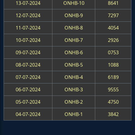
13-07-2024
ONHB-10
8641
12-07-2024
ONHB-9
7297
11-07-2024
ONHB-8
4054
10-07-2024
ONHB-7
2926
09-07-2024
ONHB-6
0753
08-07-2024
ONHB-5
1088
07-07-2024
ONHB-4
6189
06-07-2024
ONHB-3
9555
05-07-2024
ONHB-2
4750
04-07-2024
ONHB-1
3842