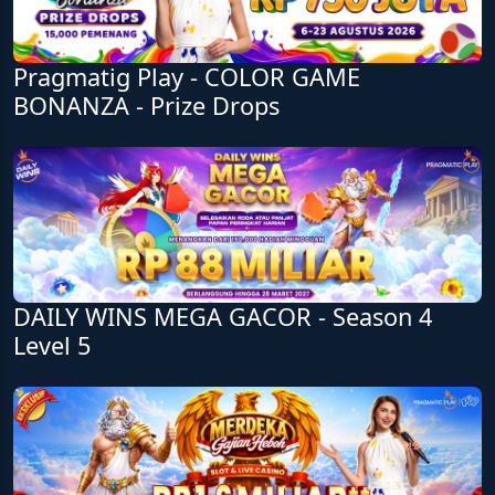
Pragmatig Play - COLOR GAME
BONANZA - Prize Drops
DAILY WINS MEGA GACOR - Season 4
Level 5