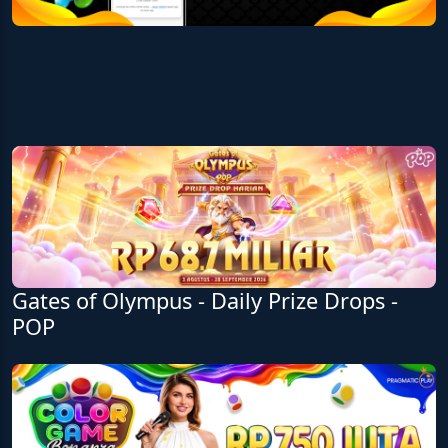
Gates of Olympus - Daily Prize Drops -
POP