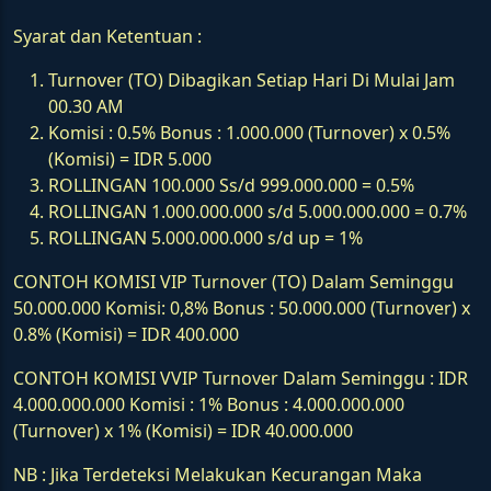
Syarat dan Ketentuan :
Turnover (TO) Dibagikan Setiap Hari Di Mulai Jam
00.30 AM
Komisi : 0.5% Bonus : 1.000.000 (Turnover) x 0.5%
(Komisi) = IDR 5.000
ROLLINGAN 100.000 Ss/d 999.000.000 = 0.5%
ROLLINGAN 1.000.000.000 s/d 5.000.000.000 = 0.7%
ROLLINGAN 5.000.000.000 s/d up = 1%
CONTOH KOMISI VIP Turnover (TO) Dalam Seminggu
50.000.000 Komisi: 0,8% Bonus : 50.000.000 (Turnover) x
0.8% (Komisi) = IDR 400.000
CONTOH KOMISI VVIP Turnover Dalam Seminggu : IDR
4.000.000.000 Komisi : 1% Bonus : 4.000.000.000
(Turnover) x 1% (Komisi) = IDR 40.000.000
NB : Jika Terdeteksi Melakukan Kecurangan Maka