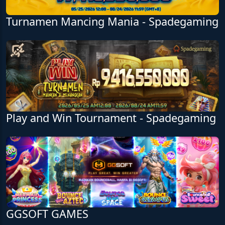
Turnamen Mancing Mania - Spadegaming
Play and Win Tournament - Spadegaming
GGSOFT GAMES